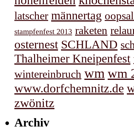
männertag
latscher
oopsal
raketen
rela
stampfenfest 2013
osternest
SCHLAND
sc
Thalheimer Kneipenfest
wm
wm 
wintereinbruch
www.dorfchemnitz.de
w
zwönitz
Archiv