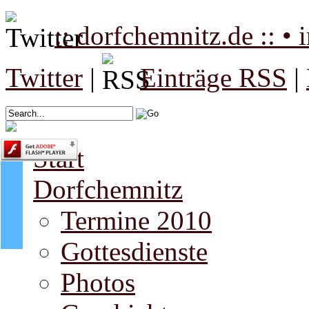
:: dorfchemnitz.de :: •
Twitter
|
Einträge RSS
|
Start
Dorfchemnitz
Termine 2010
Gottesdienste
Photos