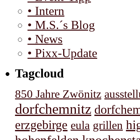
• Intern
• M.S.´s Blog
• News
• Pixx-Update
Tagcloud
850 Jahre Zwönitz
ausstel
dorfchemnitz
dorfchem
hi
erzgebirge
eula
grillen
knochenst
hohenfelden