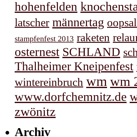
knochenst
hohenfelden
männertag
latscher
oopsal
raketen
rela
stampfenfest 2013
osternest
SCHLAND
sc
Thalheimer Kneipenfest
wm
wm 
wintereinbruch
www.dorfchemnitz.de
w
zwönitz
Archiv