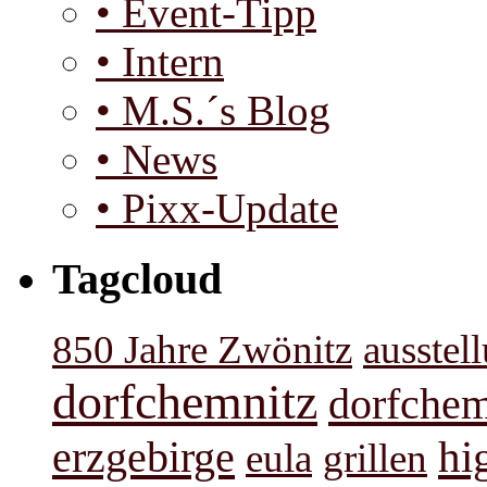
• Event-Tipp
• Intern
• M.S.´s Blog
• News
• Pixx-Update
Tagcloud
850 Jahre Zwönitz
ausstel
dorfchemnitz
dorfchem
hi
erzgebirge
eula
grillen