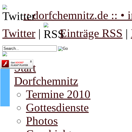
:: dorfchemnitz.de :: •
Twitter
|
Einträge RSS
|
Start
Dorfchemnitz
Termine 2010
Gottesdienste
Photos