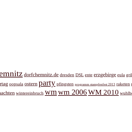
emnitz
dorfchemnitz.de
erzgebirge
dresden
DSL
ente
eula
gri
party
rtag
ostern
oopsala
pfingsten
raketen
programm stampfenfest 2013
wm
wm 2006
WM 2010
nachten
wintereinbruch
wuhlh