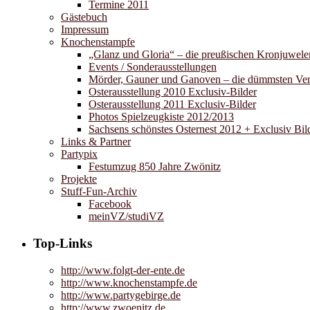
Termine 2011
Gästebuch
Impressum
Knochenstampfe
„Glanz und Gloria“ – die preußischen Kronjuwele
Events / Sonderausstellungen
Mörder, Gauner und Ganoven – die dümmsten Verb
Osterausstellung 2010 Exclusiv-Bilder
Osterausstellung 2011 Exclusiv-Bilder
Photos Spielzeugkiste 2012/2013
Sachsens schönstes Osternest 2012 + Exclusiv Bild
Links & Partner
Partypix
Festumzug 850 Jahre Zwönitz
Projekte
Stuff-Fun-Archiv
Facebook
meinVZ/studiVZ
Top-Links
http://www.folgt-der-ente.de
http://www.knochenstampfe.de
http://www.partygebirge.de
http://www.zwoenitz.de