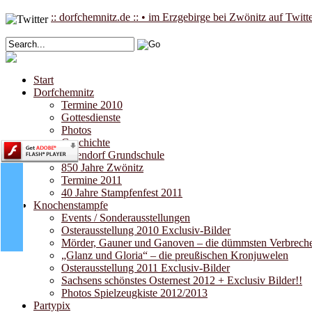
:: dorfchemnitz.de :: • im Erzgebirge bei Zwönitz auf Twitt
Start
Dorfchemnitz
Termine 2010
Gottesdienste
Photos
Geschichte
Pufendorf Grundschule
850 Jahre Zwönitz
Termine 2011
40 Jahre Stampfenfest 2011
Knochenstampfe
Events / Sonderausstellungen
Osterausstellung 2010 Exclusiv-Bilder
Mörder, Gauner und Ganoven – die dümmsten Verbrecher
„Glanz und Gloria“ – die preußischen Kronjuwelen
Osterausstellung 2011 Exclusiv-Bilder
Sachsens schönstes Osternest 2012 + Exclusiv Bilder!!
Photos Spielzeugkiste 2012/2013
Partypix