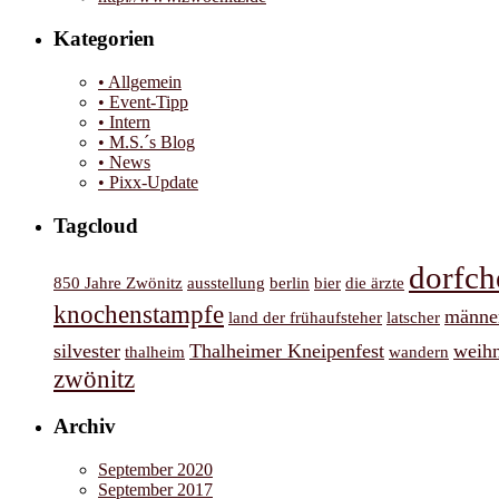
Kategorien
• Allgemein
• Event-Tipp
• Intern
• M.S.´s Blog
• News
• Pixx-Update
Tagcloud
dorfch
850 Jahre Zwönitz
ausstellung
berlin
bier
die ärzte
knochenstampfe
männe
land der frühaufsteher
latscher
silvester
Thalheimer Kneipenfest
weih
thalheim
wandern
zwönitz
Archiv
September 2020
September 2017