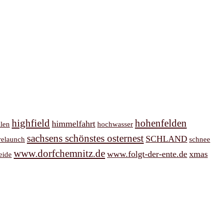
highfield
hohenfelden
himmelfahrt
llen
hochwasser
sachsens schönstes osternest
SCHLAND
relaunch
schnee
www.dorfchemnitz.de
www.folgt-der-ente.de
xmas
eide