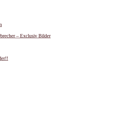
n
recher – Exclusiv Bilder
er!!