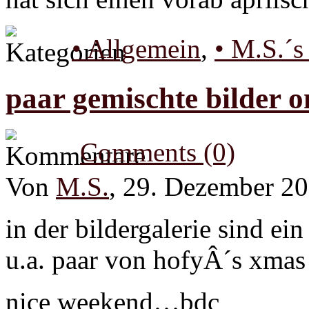
• Allgemein
,
• M.S.´s
paar gemischte bilder o
Comments (0)
Von
M.S.
, 29. Dezember 2
in der bildergalerie sind ei
u.a. paar von hofyÂ´s xmas 
nice weekend…bdc