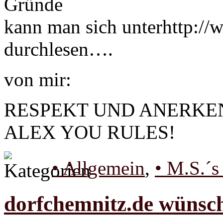
Gründe
kann man sich unterhttp://
durchlesen….
von mir:
RESPEKT UND ANERKENNU
ALEX YOU RULES!
• Allgemein
,
• M.S.´s
dorfchemnitz.de wünsc