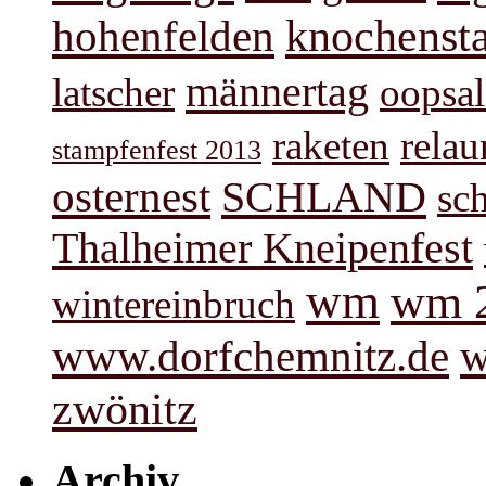
knochenst
hohenfelden
männertag
latscher
oopsal
raketen
rela
stampfenfest 2013
osternest
SCHLAND
sc
Thalheimer Kneipenfest
wm
wm 
wintereinbruch
www.dorfchemnitz.de
w
zwönitz
Archiv