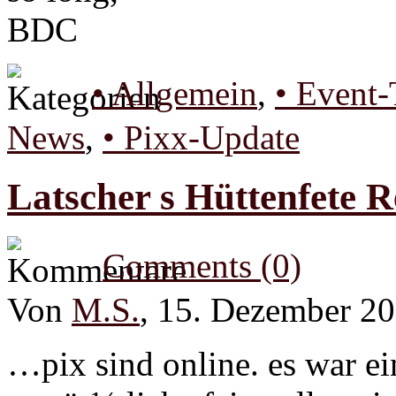
BDC
• Allgemein
,
• Event-
News
,
• Pixx-Update
Latscher s Hüttenfete 
Comments (0)
Von
M.S.
, 15. Dezember 2
…pix sind online. es war ei