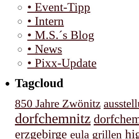
• Event-Tipp
• Intern
• M.S.´s Blog
• News
• Pixx-Update
Tagcloud
850 Jahre Zwönitz
ausstel
dorfchemnitz
dorfchem
hi
erzgebirge
eula
grillen