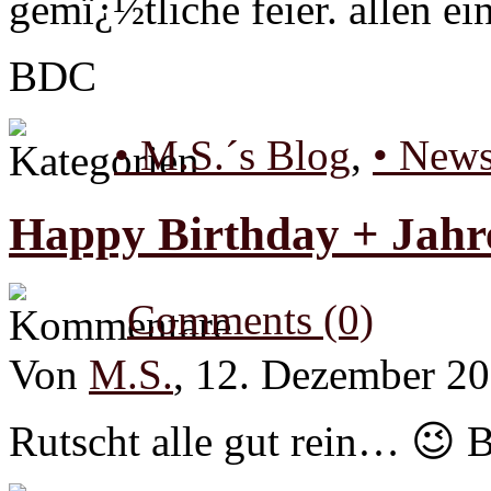
gemï¿½tliche feier. allen e
BDC
• M.S.´s Blog
,
• New
Happy Birthday + Jahr
Comments (0)
Von
M.S.
, 12. Dezember 2
Rutscht alle gut rein… 😉