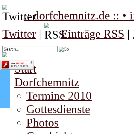
:: dorfchemnitz.de :: •
Twitter
|
Einträge RSS
|
Start
Dorfchemnitz
Termine 2010
Gottesdienste
Photos