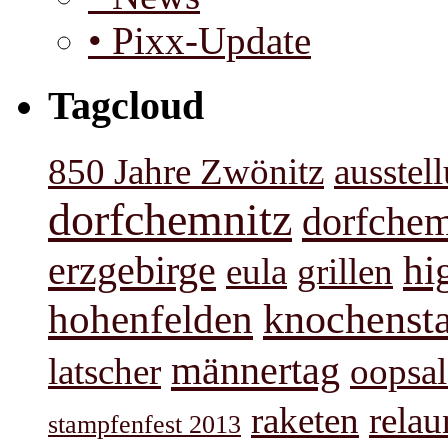
• Pixx-Update
Tagcloud
850 Jahre Zwönitz
ausstel
dorfchemnitz
dorfchem
hi
erzgebirge
eula
grillen
knochenst
hohenfelden
männertag
latscher
oopsal
raketen
rela
stampfenfest 2013