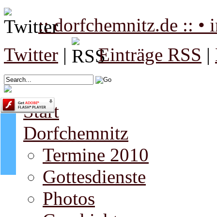
:: dorfchemnitz.de :: •
Twitter
|
Einträge RSS
|
Start
Dorfchemnitz
Termine 2010
Gottesdienste
Photos