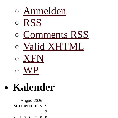
Anmelden
RSS
Comments RSS
Valid
XHTML
XFN
WP
Kalender
August 2026
M
D
M
D
F
S
S
1
2
3
4
5
6
7
8
9