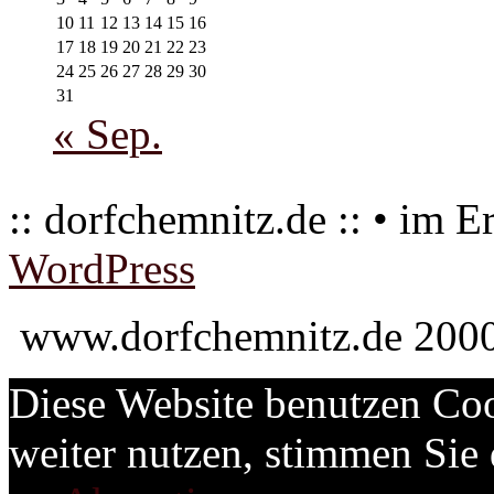
10
11
12
13
14
15
16
17
18
19
20
21
22
23
24
25
26
27
28
29
30
31
« Sep.
:: dorfchemnitz.de :: • im E
WordPress
www.dorfchemnitz.de 2000
Diese Website benutzen Coo
weiter nutzen, stimmen Si