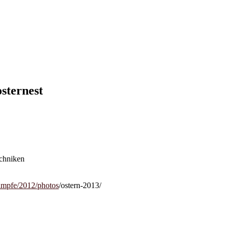
osternest
echniken
ampfe/2012/photos
/ostern-2013/