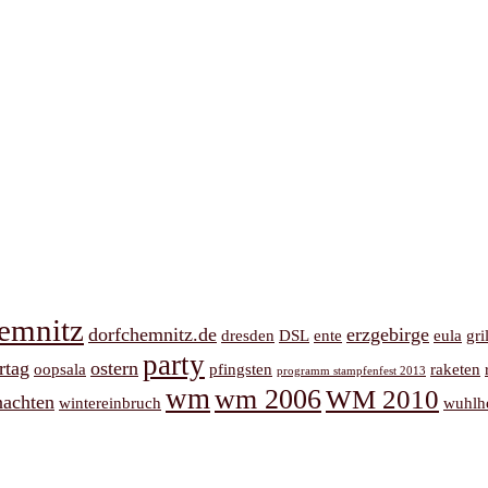
emnitz
dorfchemnitz.de
erzgebirge
dresden
DSL
ente
eula
gri
party
rtag
ostern
oopsala
pfingsten
raketen
programm stampfenfest 2013
wm
wm 2006
WM 2010
nachten
wintereinbruch
wuhlh