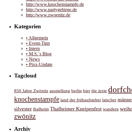
http://www.knochenstampfe.de
http://www.partygebirge.de
http://www.zwoenitz.de
Kategorien
• Allgemein
• Event-Tipp
• Intern
• M.S.´s Blog
• News
• Pixx-Update
Tagcloud
dorfch
850 Jahre Zwönitz
ausstellung
berlin
bier
die ärzte
knochenstampfe
männe
land der frühaufsteher
latscher
silvester
Thalheimer Kneipenfest
weih
thalheim
wandern
zwönitz
Archiv