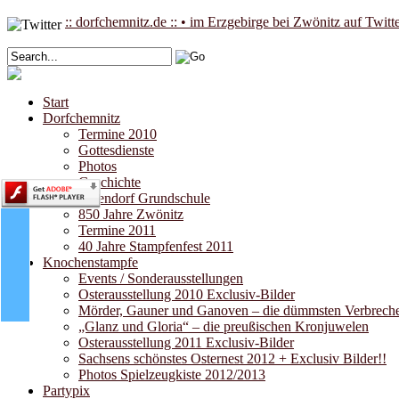
:: dorfchemnitz.de :: • im Erzgebirge bei Zwönitz auf Twitt
Start
Dorfchemnitz
Termine 2010
Gottesdienste
Photos
Geschichte
Pufendorf Grundschule
850 Jahre Zwönitz
Termine 2011
40 Jahre Stampfenfest 2011
Knochenstampfe
Events / Sonderausstellungen
Osterausstellung 2010 Exclusiv-Bilder
Mörder, Gauner und Ganoven – die dümmsten Verbrecher
„Glanz und Gloria“ – die preußischen Kronjuwelen
Osterausstellung 2011 Exclusiv-Bilder
Sachsens schönstes Osternest 2012 + Exclusiv Bilder!!
Photos Spielzeugkiste 2012/2013
Partypix