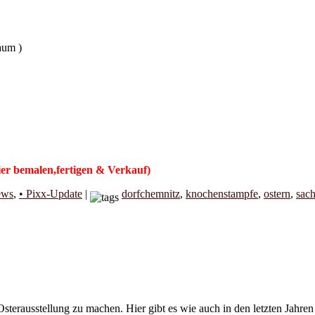
aum )
bemalen,fertigen & Verkauf)
ews
,
• Pixx-Update
|
dorfchemnitz
,
knochenstampfe
,
ostern
,
sach
r Osterausstellung zu machen. Hier gibt es wie auch in den letzten Ja