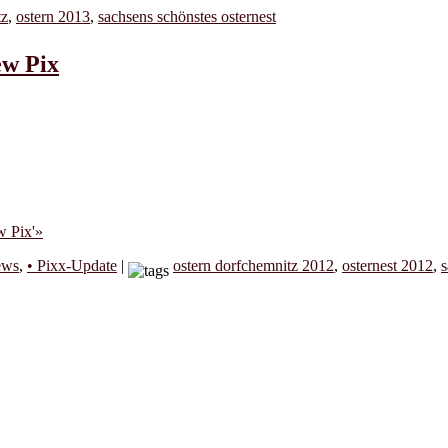
tz
,
ostern 2013
,
sachsens schönstes osternest
ew Pix
w Pix'»
ews
,
• Pixx-Update
|
ostern dorfchemnitz 2012
,
osternest 2012
,
s