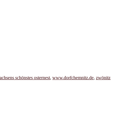
achsens schönstes osternest
,
www.dorfchemnitz.de
,
zwönitz