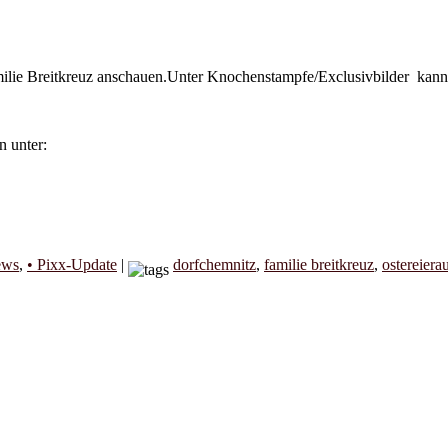
ilie Breitkreuz anschauen.Unter Knochenstampfe/Exclusivbilder kann
n unter:
ews
,
• Pixx-Update
|
dorfchemnitz
,
familie breitkreuz
,
ostereiera