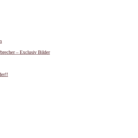
n
recher – Exclusiv Bilder
er!!