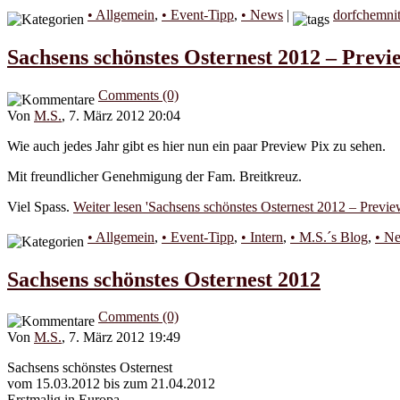
• Allgemein
,
• Event-Tipp
,
• News
|
dorfchemni
Sachsens schönstes Osternest 2012 – Previ
Comments (0)
Von
M.S.
, 7. März 2012 20:04
Wie auch jedes Jahr gibt es hier nun ein paar Preview Pix zu sehen.
Mit freundlicher Genehmigung der Fam. Breitkreuz.
Viel Spass.
Weiter lesen 'Sachsens schönstes Osternest 2012 – Previe
• Allgemein
,
• Event-Tipp
,
• Intern
,
• M.S.´s Blog
,
• N
Sachsens schönstes Osternest 2012
Comments (0)
Von
M.S.
, 7. März 2012 19:49
Sachsens schönstes Osternest
vom 15.03.2012 bis zum 21.04.2012
Erstmalig in Europa