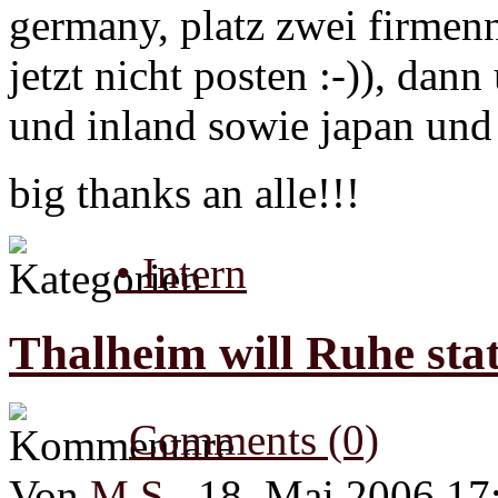
germany, platz zwei firme
jetzt nicht posten :-)), dann
und inland sowie japan und
big thanks an alle!!!
• Intern
Thalheim will Ruhe sta
Comments (0)
Von
M.S.
, 18. Mai 2006 17