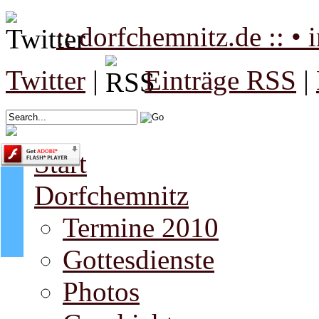
:: dorfchemnitz.de :: •
Twitter
|
Einträge RSS
|
Start
Dorfchemnitz
Termine 2010
Gottesdienste
Photos