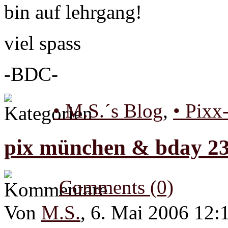
bin auf lehrgang!
viel spass
-BDC-
• M.S.´s Blog
,
• Pixx
pix münchen & bday 2
Comments (0)
Von
M.S.
, 6. Mai 2006 12: