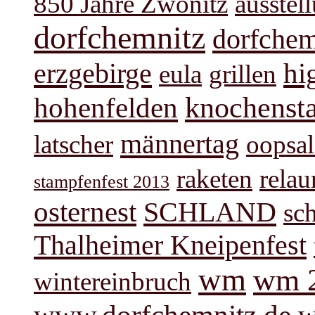
850 Jahre Zwönitz
ausstel
dorfchemnitz
dorfchem
hi
erzgebirge
eula
grillen
knochenst
hohenfelden
männertag
latscher
oopsal
raketen
rela
stampfenfest 2013
osternest
SCHLAND
sc
Thalheimer Kneipenfest
wm
wm 
wintereinbruch