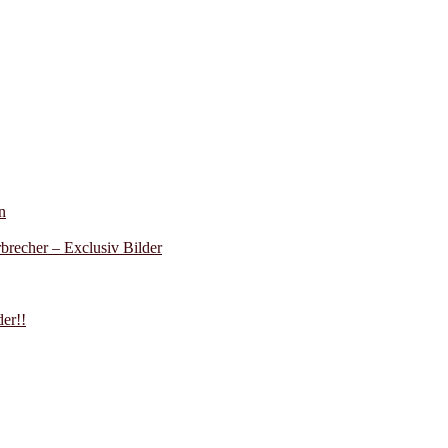
n
recher – Exclusiv Bilder
er!!