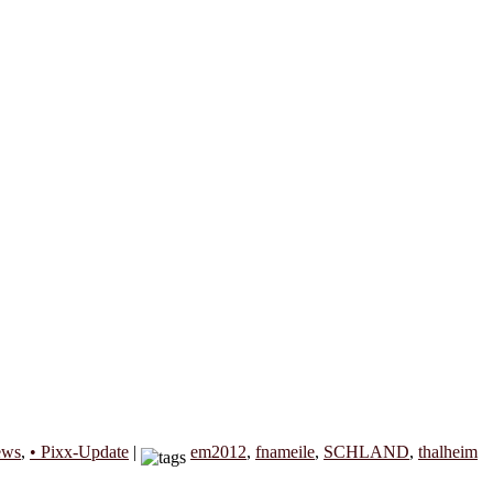
ews
,
• Pixx-Update
|
em2012
,
fnameile
,
SCHLAND
,
thalheim