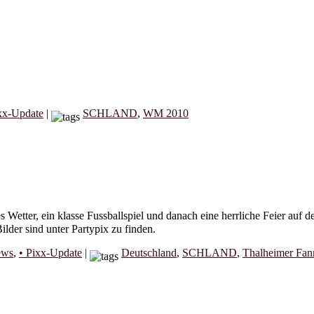
xx-Update
|
SCHLAND
,
WM 2010
s Wetter, ein klasse Fussballspiel und danach eine herrliche Feier auf 
lder sind unter Partypix zu finden.
ews
,
• Pixx-Update
|
Deutschland
,
SCHLAND
,
Thalheimer Fan