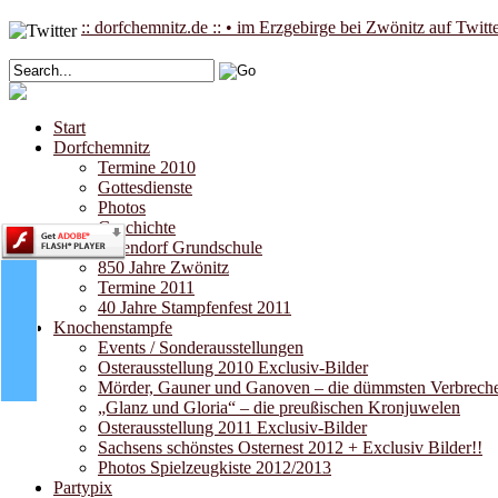
:: dorfchemnitz.de :: • im Erzgebirge bei Zwönitz auf Twitt
Start
Dorfchemnitz
Termine 2010
Gottesdienste
Photos
Geschichte
Pufendorf Grundschule
850 Jahre Zwönitz
Termine 2011
40 Jahre Stampfenfest 2011
Knochenstampfe
Events / Sonderausstellungen
Osterausstellung 2010 Exclusiv-Bilder
Mörder, Gauner und Ganoven – die dümmsten Verbrecher
„Glanz und Gloria“ – die preußischen Kronjuwelen
Osterausstellung 2011 Exclusiv-Bilder
Sachsens schönstes Osternest 2012 + Exclusiv Bilder!!
Photos Spielzeugkiste 2012/2013
Partypix