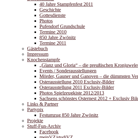
40 Jahre Stampfenfest 2011
Geschichte
Gottesdienste
Photos
Pufendorf Grundschule
Termine 2010
850 Jahre Zwönitz
Termine 2011
Gästebuch
Impressum
Knochenstampfe
„Glanz und Gloria“ – die preußischen Kronjuwele
Events / Sonderausstellungen
Mörder, Gauner und Ganoven – die dümmsten Verb
Osterausstellung 2010 Exclusiv-Bilder
Osterausstellung 2011 Exclusiv-Bilder
Photos Spielzeugkiste 2012/2013
Sachsens schönstes Osternest 2012 + Exclusiv Bild
Links & Partner
Partypix
Festumzug 850 Jahre Zwönitz
Projekte
Stuff-Fun-Archiv
Facebook
meinVZ/studiVZ