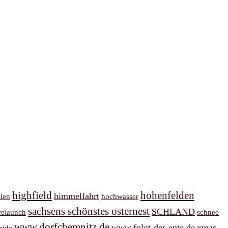
highfield
hohenfelden
himmelfahrt
llen
hochwasser
sachsens schönstes osternest
SCHLAND
relaunch
schnee
www.dorfchemnitz.de
www.folgt-der-ente.de
xmas
eide