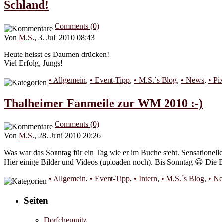
Schland!
Comments (0)
Von
M.S.
, 3. Juli 2010 08:43
Heute heisst es Daumen drücken!
Viel Erfolg, Jungs!
• Allgemein
,
• Event-Tipp
,
• M.S.´s Blog
,
• News
,
• Pi
Thalheimer Fanmeile zur WM 2010 :-)
Comments (0)
Von
M.S.
, 28. Juni 2010 20:26
Was war das Sonntag für ein Tag wie er im Buche steht. Sensationelle
Hier einige Bilder und Videos (uploaden noch). Bis Sonntag 😀 Die Bi
• Allgemein
,
• Event-Tipp
,
• Intern
,
• M.S.´s Blog
,
• N
Seiten
Dorfchemnitz