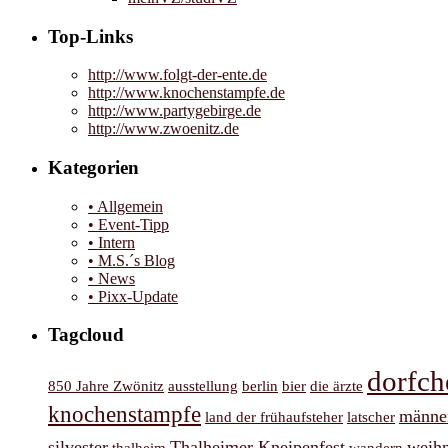
Top-Links
http://www.folgt-der-ente.de
http://www.knochenstampfe.de
http://www.partygebirge.de
http://www.zwoenitz.de
Kategorien
• Allgemein
• Event-Tipp
• Intern
• M.S.´s Blog
• News
• Pixx-Update
Tagcloud
dorfch
850 Jahre Zwönitz
ausstellung
berlin
bier
die ärzte
knochenstampfe
männe
land der frühaufsteher
latscher
silvester
Thalheimer Kneipenfest
weih
thalheim
wandern