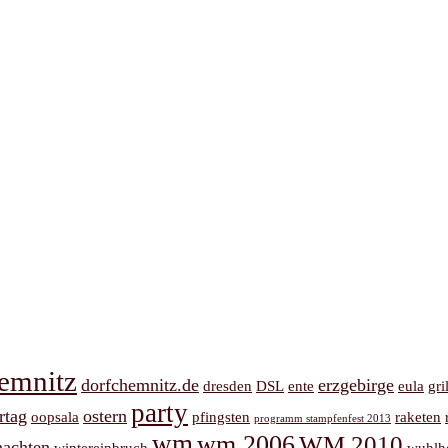
emnitz
dorfchemnitz.de
erzgebirge
dresden
DSL
ente
eula
gri
party
rtag
ostern
oopsala
pfingsten
raketen
programm stampfenfest 2013
wm
wm 2006
WM 2010
nachten
wintereinbruch
wuhlh