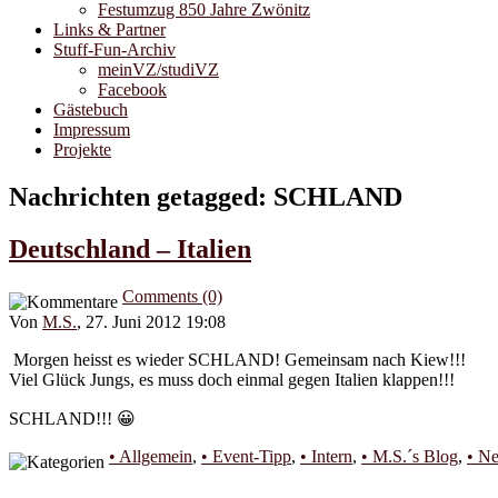
Festumzug 850 Jahre Zwönitz
Links & Partner
Stuff-Fun-Archiv
meinVZ/studiVZ
Facebook
Gästebuch
Impressum
Projekte
Nachrichten getagged: SCHLAND
Deutschland – Italien
Comments (0)
Von
M.S.
, 27. Juni 2012 19:08
Morgen heisst es wieder SCHLAND! Gemeinsam nach Kiew!!!
Viel Glück Jungs, es muss doch einmal gegen Italien klappen!!!
SCHLAND!!! 😀
• Allgemein
,
• Event-Tipp
,
• Intern
,
• M.S.´s Blog
,
• N