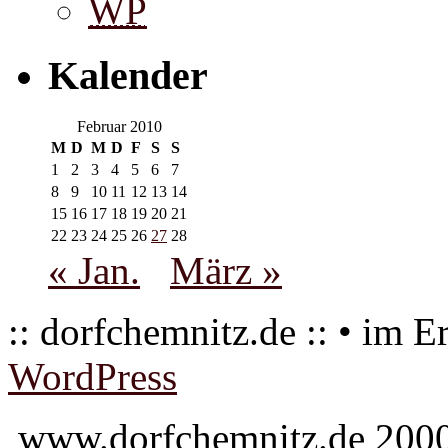
WP
Kalender
Februar 2010
M
D
M
D
F
S
S
1
2
3
4
5
6
7
8
9
10
11
12
13
14
15
16
17
18
19
20
21
22
23
24
25
26
27
28
« Jan.
März »
:: dorfchemnitz.de :: • im E
WordPress
www.dorfchemnitz.de 2000