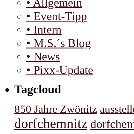
• Allgemein
• Event-Tipp
• Intern
• M.S.´s Blog
• News
• Pixx-Update
Tagcloud
850 Jahre Zwönitz
ausstel
dorfchemnitz
dorfchem