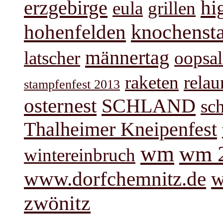
hi
erzgebirge
eula
grillen
knochenst
hohenfelden
männertag
latscher
oopsal
raketen
rela
stampfenfest 2013
osternest
SCHLAND
sc
Thalheimer Kneipenfest
wm
wm 
wintereinbruch
www.dorfchemnitz.de
w
zwönitz