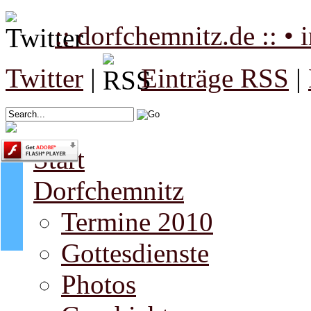
:: dorfchemnitz.de :: •
Twitter
|
Einträge RSS
|
Start
Dorfchemnitz
Termine 2010
Gottesdienste
Photos