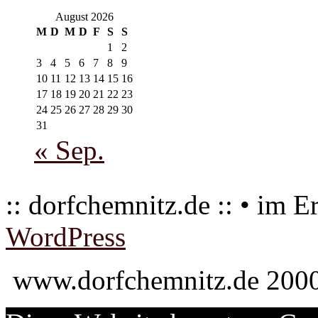
August 2026
M
D
M
D
F
S
S
1
2
3
4
5
6
7
8
9
10
11
12
13
14
15
16
17
18
19
20
21
22
23
24
25
26
27
28
29
30
31
« Sep.
:: dorfchemnitz.de :: • im E
WordPress
www.dorfchemnitz.de 2000