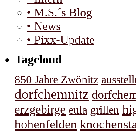
• M.S.´s Blog
• News
• Pixx-Update
Tagcloud
850 Jahre Zwönitz
ausstel
dorfchemnitz
dorfchem
hi
erzgebirge
eula
grillen
knochenst
hohenfelden