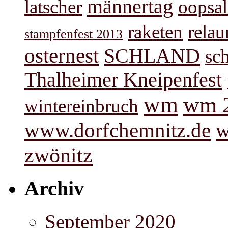
männertag
latscher
oopsal
raketen
rela
stampfenfest 2013
osternest
SCHLAND
sc
Thalheimer Kneipenfest
wm
wm 
wintereinbruch
www.dorfchemnitz.de
w
zwönitz
Archiv
September 2020