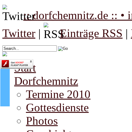
:: dorfchemnitz.de :: •
Twitter
|
Einträge RSS
|
Start
Dorfchemnitz
Termine 2010
Gottesdienste
Photos