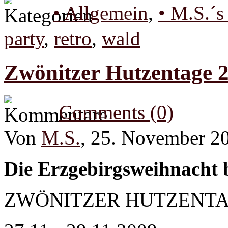
• Allgemein
,
• M.S.´s
party
,
retro
,
wald
Zwönitzer Hutzentage 2
Comments (0)
Von
M.S.
, 25. November 2
Die Erzgebirgsweihnacht 
ZWÖNITZER HUTZENT