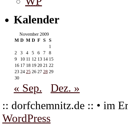
WP
Kalender
November 2009
M
D
M
D
F
S
S
1
2
3
4
5
6
7
8
9
10
11
12
13
14
15
16
17
18
19
20
21
22
23
24
25
26
27
28
29
30
« Sep.
Dez. »
:: dorfchemnitz.de :: • im E
WordPress