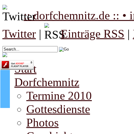
:: dorfchemnitz.de :: •
Twitter
|
Einträge RSS
|
Start
Dorfchemnitz
Termine 2010
Gottesdienste
Photos