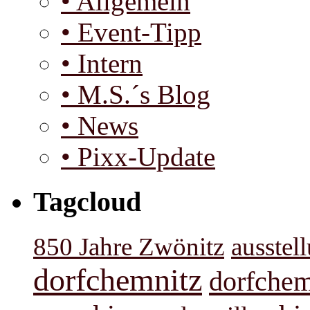
• Allgemein
• Event-Tipp
• Intern
• M.S.´s Blog
• News
• Pixx-Update
Tagcloud
850 Jahre Zwönitz
ausstel
dorfchemnitz
dorfchem