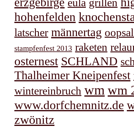
hi
erzgebirge
eula
grillen
knochenst
hohenfelden
männertag
latscher
oopsal
raketen
rela
stampfenfest 2013
osternest
SCHLAND
sc
Thalheimer Kneipenfest
wm
wm 
wintereinbruch
www.dorfchemnitz.de
w
zwönitz