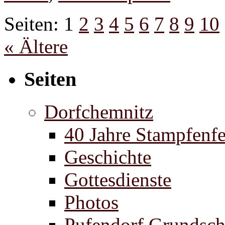
Seiten:
1
2
3
4
5
6
7
8
9
10
« Ältere
Seiten
Dorfchemnitz
40 Jahre Stampfenfe
Geschichte
Gottesdienste
Photos
Pufendorf Grundsch