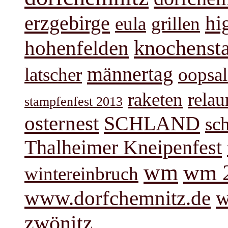
hi
erzgebirge
eula
grillen
knochenst
hohenfelden
männertag
latscher
oopsal
raketen
rela
stampfenfest 2013
osternest
SCHLAND
sc
Thalheimer Kneipenfest
wm
wm 
wintereinbruch
www.dorfchemnitz.de
w
zwönitz