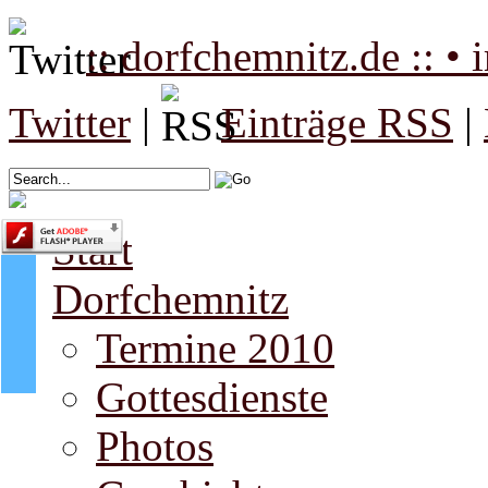
:: dorfchemnitz.de :: •
Twitter
|
Einträge RSS
|
Start
Dorfchemnitz
Termine 2010
Gottesdienste
Photos