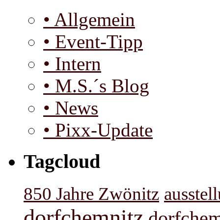
• Allgemein
• Event-Tipp
• Intern
• M.S.´s Blog
• News
• Pixx-Update
Tagcloud
850 Jahre Zwönitz
ausstel
dorfchemnitz
dorfchem