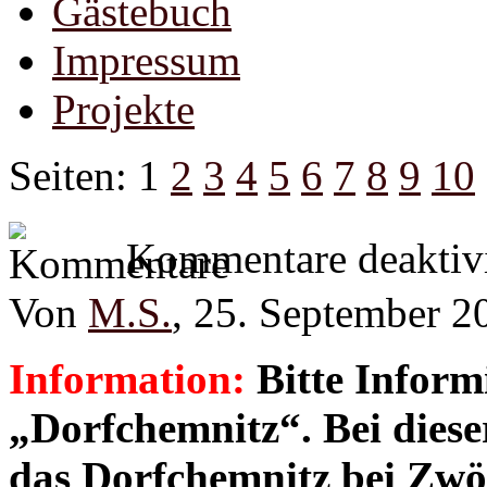
Gästebuch
Impressum
Projekte
Seiten:
1
2
3
4
5
6
7
8
9
10
Kommentare deaktivi
Von
M.S.
, 25. September 2
Information:
Bitte Inform
„Dorfchemnitz“. Bei diese
das Dorfchemnitz bei Zwön