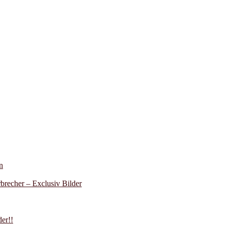
n
recher – Exclusiv Bilder
er!!