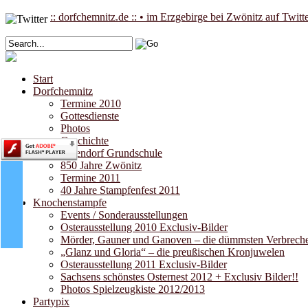
:: dorfchemnitz.de :: • im Erzgebirge bei Zwönitz auf Twitt
Start
Dorfchemnitz
Termine 2010
Gottesdienste
Photos
Geschichte
Pufendorf Grundschule
850 Jahre Zwönitz
Termine 2011
40 Jahre Stampfenfest 2011
Knochenstampfe
Events / Sonderausstellungen
Osterausstellung 2010 Exclusiv-Bilder
Mörder, Gauner und Ganoven – die dümmsten Verbrecher
„Glanz und Gloria“ – die preußischen Kronjuwelen
Osterausstellung 2011 Exclusiv-Bilder
Sachsens schönstes Osternest 2012 + Exclusiv Bilder!!
Photos Spielzeugkiste 2012/2013
Partypix