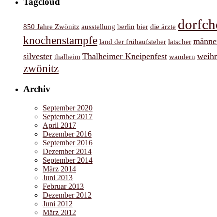
Tagcloud
dorfch
850 Jahre Zwönitz
ausstellung
berlin
bier
die ärzte
knochenstampfe
männe
land der frühaufsteher
latscher
silvester
Thalheimer Kneipenfest
weih
thalheim
wandern
zwönitz
Archiv
September 2020
September 2017
April 2017
Dezember 2016
September 2016
Dezember 2014
September 2014
März 2014
Juni 2013
Februar 2013
Dezember 2012
Juni 2012
März 2012