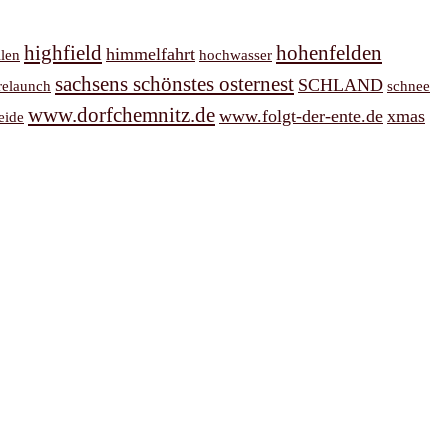
highfield
hohenfelden
himmelfahrt
llen
hochwasser
sachsens schönstes osternest
SCHLAND
relaunch
schnee
www.dorfchemnitz.de
www.folgt-der-ente.de
xmas
eide