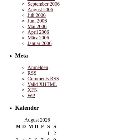
September 2006
August 2006
Juli 2006
Juni 2006
Mai 2006
April 2006
März 2006
Januar 2006
Meta
Anmelden
RSS
Comments RSS
Valid
XHTML
XFN
WP
Kalender
August 2026
M
D
M
D
F
S
S
1
2