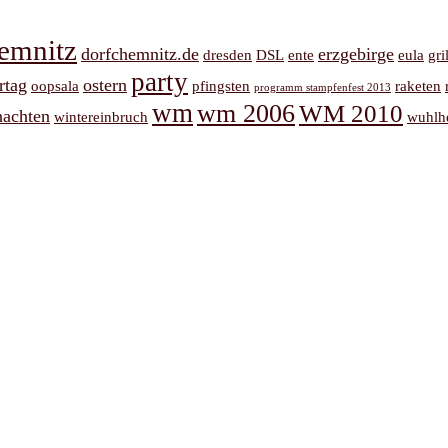
emnitz
dorfchemnitz.de
erzgebirge
dresden
DSL
ente
eula
gri
party
rtag
ostern
oopsala
pfingsten
raketen
programm stampfenfest 2013
wm
wm 2006
WM 2010
nachten
wintereinbruch
wuhlh