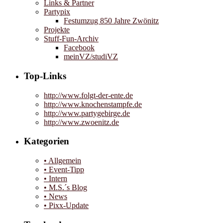
Links & Partner
Partypix
Festumzug 850 Jahre Zwönitz
Projekte
Stuff-Fun-Archiv
Facebook
meinVZ/studiVZ
Top-Links
http://www.folgt-der-ente.de
http://www.knochenstampfe.de
http://www.partygebirge.de
http://www.zwoenitz.de
Kategorien
• Allgemein
• Event-Tipp
• Intern
• M.S.´s Blog
• News
• Pixx-Update